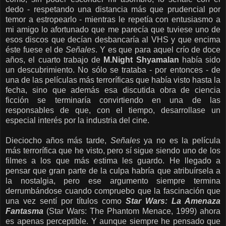
dedo - respetando una distancia más que prudencial por
temor a estropearlo - mientras le repetía con entusiasmo a
mi amigo lo afortunado que me parecía que tuviese uno de
esos discos que decían desbancaría al VHS y que encima
éste fuese el de
Señales
. Y es que para aquel crío de doce
años, el cuarto trabajo de
M.Night Shyamalan
había sido
un descubrimiento. No sólo se trataba - por entonces - de
una de las películas más terroríficas que había visto hasta la
fecha, sino que además esa discutida obra de ciencia
ficción se terminaría convirtiendo en una de las
responsables de que, con el tiempo, desarrollase un
especial interés por la industria del cine.
Dieciocho años más tarde,
Señales
ya no es la película
más terrorífica que he visto, pero sí sigue siendo uno de los
filmes a los que más estima les guardo. He llegado a
pensar que gran parte de la culpa habría que atribuírsela a
la nostalgia, pero ese argumento siempre termina
derrumbándose cuando compruebo que la fascinación que
una vez sentí por títulos como
Star Wars: La Amenaza
Fantasma
(Star Wars: The Phantom Menace, 1999) ahora
es apenas perceptible. Y aunque siempre he pensado que