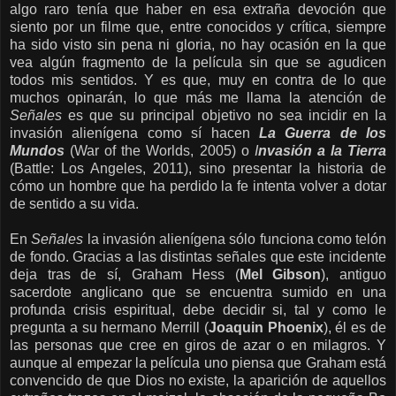
algo raro tenía que haber en esa extraña devoción que
siento por un filme que, entre conocidos y crítica, siempre
ha sido visto sin pena ni gloria, no hay ocasión en la que
vea algún fragmento de la película sin que se agudicen
todos mis sentidos. Y es que, muy en contra de lo que
muchos opinarán, lo que más me llama la atención de
Señales
es que su principal objetivo no sea incidir en la
invasión alienígena como sí hacen
La Guerra de los
Mundos
(War of the Worlds, 2005) o
I
nvasión a la Tierra
(Battle: Los Angeles, 2011), sino presentar la historia de
cómo un hombre que ha perdido la fe intenta volver a dotar
de sentido a su vida.
En
Señales
la invasión alienígena sólo funciona como telón
de fondo. Gracias a las distintas señales que este incidente
deja tras de sí, Graham Hess (
Mel Gibson
), antiguo
sacerdote anglicano que se encuentra sumido en una
profunda crisis espiritual, debe decidir si, tal y como le
pregunta a su hermano Merrill (
Joaquin Phoenix
), él es de
las personas que cree en giros de azar o en milagros. Y
aunque al empezar la película uno piensa que Graham está
convencido de que Dios no existe, la aparición de aquellos