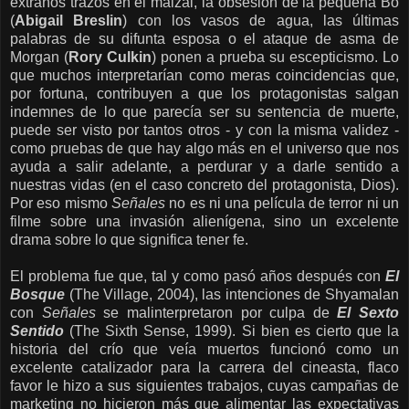
extraños trazos en el maizal, la obsesión de la pequeña Bo
(
Abigail Breslin
) con los vasos de agua, las últimas
palabras de su difunta esposa o el ataque de asma de
Morgan (
Rory Culkin
) ponen a prueba su escepticismo. Lo
que muchos interpretarían como meras coincidencias que,
por fortuna, contribuyen a que los protagonistas salgan
indemnes de lo que parecía ser su sentencia de muerte,
puede ser visto por tantos otros - y con la misma validez -
como pruebas de que hay algo más en el universo que nos
ayuda a salir adelante, a perdurar y a darle sentido a
nuestras vidas (en el caso concreto del protagonista, Dios).
Por eso mismo
Señales
no es ni una película de terror ni un
filme sobre una invasión alienígena, sino un excelente
drama sobre lo que significa tener fe.
El problema fue que, tal y como pasó años después con
El
Bosque
(The Village, 2004), las intenciones de Shyamalan
con
Señales
se malinterpretaron por culpa de
El Sexto
Sentido
(The Sixth Sense, 1999). Si bien es cierto que la
historia del crío que veía muertos funcionó como un
excelente catalizador para la carrera del cineasta, flaco
favor le hizo a sus siguientes trabajos, cuyas campañas de
marketing no hicieron más que alimentar las expectativas