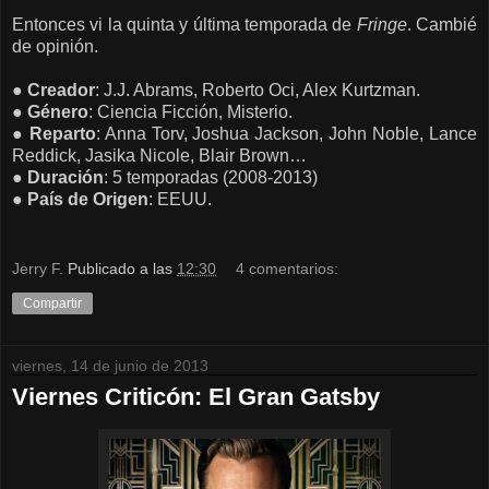
Entonces vi la quinta y última temporada de
Fringe
. Cambié
de opinión.
●
Creador
: J.J. Abrams, Roberto Oci, Alex Kurtzman.
●
Género
: Ciencia Ficción, Misterio.
●
Reparto
: Anna Torv, Joshua Jackson, John Noble, Lance
Reddick, Jasika Nicole, Blair Brown…
●
Duración
: 5 temporadas (2008-2013)
●
País de
Origen
: EEUU.
Jerry F.
Publicado a las
12:30
4 comentarios:
Compartir
viernes, 14 de junio de 2013
Viernes Criticón: El Gran Gatsby