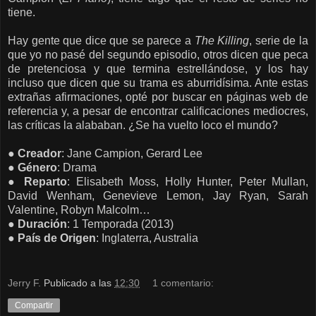
tiene.
Hay gente que dice que se parece a
The Killing
, serie de la
que yo no pasé del segundo episodio, otros dicen que peca
de pretenciosa y que termina estrellándose, y los hay
incluso que dicen que su trama es aburridísima. Ante estas
extrañas afirmaciones, opté por buscar en páginas web de
referencia y, a pesar de encontrar calificaciones mediocres,
las críticas la alababan. ¿Se ha vuelto loco el mundo?
●
Creador
: Jane Campion, Gerard Lee
●
Género
: Drama
●
Reparto
: Elisabeth Moss, Holly Hunter, Peter Mullan,
David Wenham, Genevieve Lemon, Jay Ryan, Sarah
Valentine, Robyn Malcolm…
●
Duración
: 1 Temporada (2013)
●
País de
Origen
: Inglaterra, Australia
Jerry F.
Publicado a las
12:30
1 comentario:
Compartir