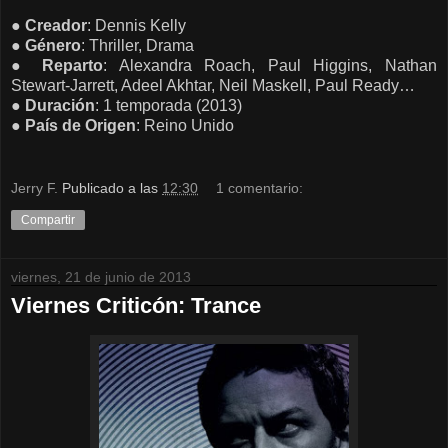
●
Creador
: Dennis Kelly
●
Género
: Thriller, Drama
●
Reparto
: A
lexandra Roach, Paul Higgins, Nathan
Stewart-Jarrett, Adeel Akhtar, Neil Maskell, Paul Ready…
●
Duración
: 1 temporada (2013)
●
País de
Origen
: Reino Unido
Jerry F.
Publicado a las
12:30
1 comentario:
Compartir
viernes, 21 de junio de 2013
Viernes Criticón: Trance