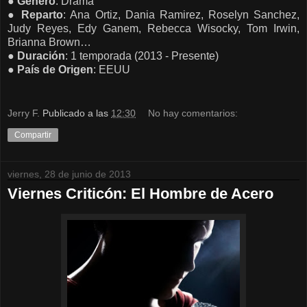
●
Género
: Drama
●
Reparto
: Ana Ortiz, Dania Ramirez, Roselyn Sanchez,
Judy Reyes, Edy Ganem, Rebecca Wisocky, Tom Irwin,
Brianna Brown…
●
Duración
: 1 temporada (2013 - Presente)
●
País de
Origen
: EEUU
Jerry F.
Publicado a las
12:30
No hay comentarios:
Compartir
viernes, 28 de junio de 2013
Viernes Criticón: El Hombre de Acero