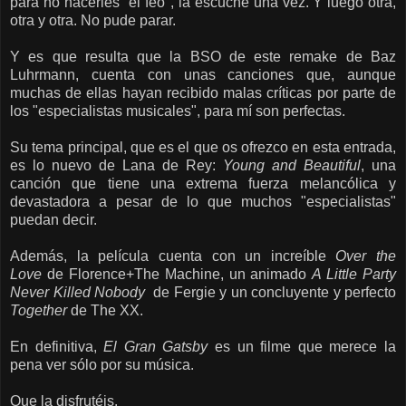
para no hacerles "el feo", la escuché una vez. Y luego otra,
otra y otra. No pude parar.
Y es que resulta que la BSO de este remake de Baz
Luhrmann, cuenta con unas canciones que, aunque
muchas de ellas hayan recibido malas críticas por parte de
los "especialistas musicales", para mí son perfectas.
Su tema principal, que es el que os ofrezco en esta entrada,
es lo nuevo de Lana de Rey:
Young and Beautiful
, una
canción que tiene una extrema fuerza melancólica y
devastadora a pesar de lo que muchos "especialistas"
puedan decir.
Además, la película cuenta con un increíble
Over the
Love
de Florence+The Machine, un animado
A Little Party
Never Killed Nobody
de Fergie y un concluyente y perfecto
Together
de The XX.
En definitiva,
El Gran Gatsby
es un filme que merece la
pena ver sólo por su música.
Que la disfrutéis.