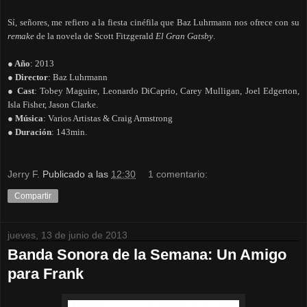
Sí, señores, me refiero a la fiesta cinéfila que Baz Luhrmann nos ofrece con su
remake
de la novela de Scott Fitzgerald
El Gran Gatsby
.
● Año
: 2013
● Director
: Baz Luhrmann
● Cast
: Tobey Maguire, Leonardo DiCaprio, Carey Mulligan, Joel Edgerton,
Isla Fisher, Jason Clarke.
● Música
: Varios Artistas & Craig Armstrong
● Duración
: 143min.
Jerry F.
Publicado a las
12:30
1 comentario:
Compartir
jueves, 13 de junio de 2013
Banda Sonora de la Semana: Un Amigo
para Frank