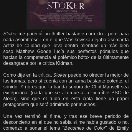
Stoker
me pareció un thriller bastante correcto - pero para
nada asombroso - en el que Wasikowska dejaba asomar la
actriz de calidad que lleva dentro mientras un más bien
soso Matthew Goode lucía sus perfectos pómulos que
hacían la competencia al polémico bótox de la últimamente
desangrada por la crítica Kidman.
Como dije en la
crítica
,
Stoker
puede no ofrecer la mejor de
las tramas, pero sí cuenta con un arma bastante potente: el
sonido. Y no es que la banda sonora de Clint Mansell sea
excepcional (nada que se acerque a la increíble BSO de
Moon
), sino que el ruido en esta cinta tiene un papel
protagonista que será admirado por muchos.
Una vez terminó el filme, y tras ese breve periodo de
desconcierto en el que no sabía si me había gustado o no,
comenzó a sonar el tema "
Becomes de Color
" de Emily