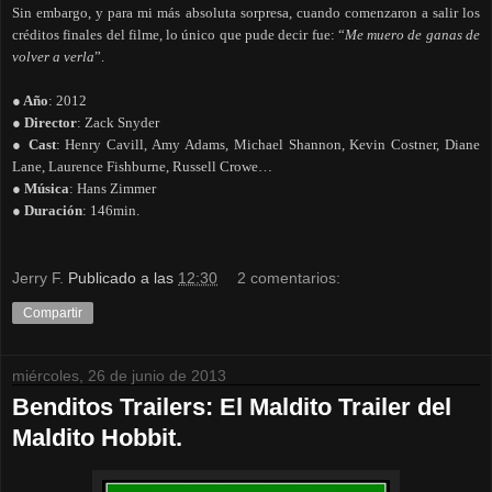
Sin embargo, y para mi más absoluta sorpresa, cuando comenzaron a salir los
créditos finales del filme, lo único que pude decir fue: “
Me muero de ganas de
volver a verla
”.
● Año
: 2012
● Director
: Zack Snyder
● Cast
: Henry Cavill, Amy Adams, Michael Shannon, Kevin Costner, Diane
Lane, Laurence Fishburne, Russell Crowe…
● Música
: Hans Zimmer
● Duración
: 146min.
Jerry F.
Publicado a las
12:30
2 comentarios:
Compartir
miércoles, 26 de junio de 2013
Benditos Trailers: El Maldito Trailer del
Maldito Hobbit.