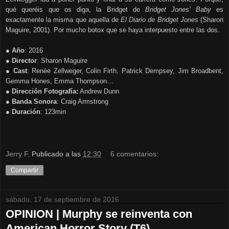
qué queréis que os diga, la Bridget de
Bridget Jones’ Baby
es
exactamente la misma que aquella de
El Diario de Bridget Jones
(Sharon
Maguire, 2001). Por mucho botox que se haya interpuesto entre las dos.
● Año
: 2016
● Director
: Sharon Maguire
● Cast
: Renée Zellweger, Colin Firth, Patrick Dempsey, Jim Broadbent,
Gemma Hones, Emma Thompson…
● Dirección Fotografía:
Andrew Dunn
● Banda Sonora
: Craig Armstrong
● Duración
: 123min
Jerry F.
Publicado a las
12:30
6 comentarios:
Compartir
sábado, 17 de septiembre de 2016
OPINION | Murphy se reinventa con
American Horror Story (T6)