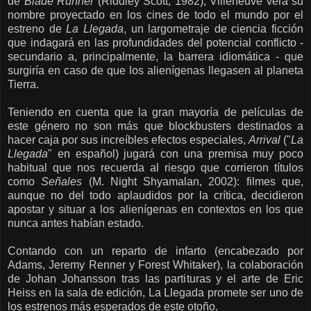
de
Blade Runner
(Riddley Scott, 1982), Villeneuve verá su
nombre proyectado en los cines de todo el mundo por el
estreno de
La Llegada
, un largometraje de ciencia ficción
que indagará en las profundidades del potencial conflicto -
secundario a, principalmente, la barrera idiomática - que
surgiría en caso de que los alienígenas llegasen al planeta
Tierra.
Teniendo en cuenta que la gran mayoría de películas de
este género no son más que blockbusters destinados a
hacer caja por sus increíbles efectos especiales,
Arrival
("
La
Llegada
" en español) jugará con una premisa muy poco
habitual que nos recuerda al riesgo que corrieron títulos
como
Señales
(M. Night Shyamalan, 2002): filmes que,
aunque no del todo aplaudidos por la crítica, decidieron
apostar y situar a los alienígenas en contextos en los que
nunca antes habían estado.
Contando con un reparto de infarto (encabezado por
Adams, Jeremy Renner y Forest Whitaker), la colaboración
de Johan Johansson tras las partituras y el arte de Eric
Heiss en la sala de edición, La Llegada promete ser uno de
los estrenos más esperados de este otoño.