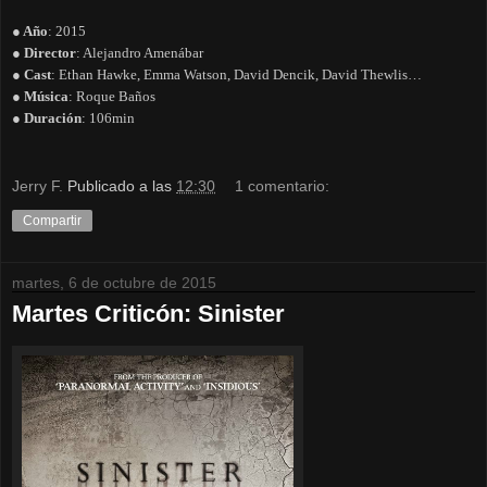
● Año
: 2015
● Director
: Alejandro Amenábar
● Cast
: Ethan Hawke, Emma Watson, David Dencik, David Thewlis…
● Música
: Roque Baños
● Duración
: 106min
Jerry F.
Publicado a las
12:30
1 comentario:
Compartir
martes, 6 de octubre de 2015
Martes Criticón: Sinister