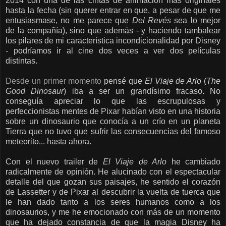
2014 con una de las cintas de animación más originales
hasta la fecha (sin querer entrar en que, a pesar de que me
entusiasmase, no me parece que
Del Revés
sea lo mejor
de la compañía), sino que además - y haciendo tambalear
los pilares de mi característica incondicionalidad por Disney
- podríamos ir al cine dos veces a ver dos películas
distintas.
Desde un primer momento
pensé que
El Viaje de Arlo
(
The
Good Dinosaur
) iba a ser un grandísimo fracaso. No
conseguía apreciar lo que las escrupulosas y
perfeccionistas mentes de Pixar habían visto en una historia
sobre un dinosaurio que conocía a un crío en un planeta
Tierra que no tuvo que sufrir las consecuencias del famoso
meteorito... hasta ahora.
Con el nuevo trailer de
El Viaje de Arlo
he cambiado
radicalmente de opinión. He alucinado con el espectacular
detalle del que gozan sus paisajes, he sentido el corazón
de Lassetter y de Pixar al descubrir la vuelta de tuerca que
le han dado tanto a los seres humanos como a los
dinosaurios, y me he emocionado con más de un momento
que ha dejado constancia de que la magia Disney ha