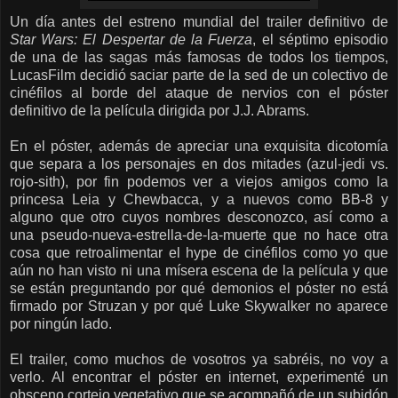
Un día antes del estreno mundial del trailer definitivo de
Star Wars: El Despertar de la Fuerza
, el séptimo episodio
de una de las sagas más famosas de todos los tiempos,
LucasFilm decidió saciar parte de la sed de un colectivo de
cinéfilos al borde del ataque de nervios con el póster
definitivo de la película dirigida por J.J. Abrams.
En el póster, además de apreciar una exquisita dicotomía
que separa a los personajes en dos mitades (azul-jedi vs.
rojo-sith), por fin podemos ver a viejos amigos como la
princesa Leia y Chewbacca, y a nuevos como BB-8 y
alguno que otro cuyos nombres desconozco, así como a
una pseudo-nueva-estrella-de-la-muerte que no hace otra
cosa que retroalimentar el hype de cinéfilos como yo que
aún no han visto ni una mísera escena de la película y que
se están preguntando por qué demonios el póster no está
firmado por Struzan y por qué Luke Skywalker no aparece
por ningún lado.
El trailer, como muchos de vosotros ya sabréis, no voy a
verlo. Al encontrar el póster en internet, experimenté un
obsceno cortejo vegetativo que se acompañó de un subidón