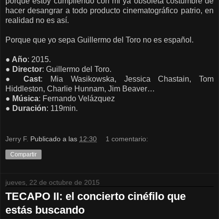
porque estoy cumpliendo con mi ya obsoleta costumbre de
hacer desangrar a todo producto cinematográfico patrio, en
realidad no es así.
Porque que yo sepa Guillermo del Toro no es español.
● Año
: 2015.
● Director
: Guillermo del Toro.
● Cast
: Mia Wasikowska, Jessica Chastain, Tom
Hiddleston, Charlie Hunnam, Jim Beaver…
● Música
: Fernando Velázquez
● Duración
: 119min.
Jerry F.
Publicado a las
12:30
1 comentario:
Compartir
jueves, 22 de octubre de 2015
TECAPO II: el concierto cinéfilo que
estás buscando