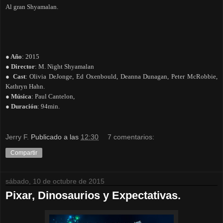
Al gran Shyamalan.
● Año
: 2015
● Director
: M. Night Shyamalan
● Cast
: Olivia DeJonge, Ed Oxenbould, Deanna Dunagan, Peter McRobbie,
Kathryn Hahn.
● Música
: Paul Cantelon,
● Duración
: 94min.
Jerry F.
Publicado a las
12:30
7 comentarios:
Compartir
sábado, 10 de octubre de 2015
Pixar, Dinosaurios y Expectativas.