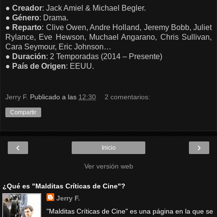
●
Creador
: Jack Amiel & Michael Begler.
●
Género
: Drama.
●
Reparto
: Clive Owen, Andre Holland, Jeremy Bobb, Juliet
Rylance, Eve Hewson, Muchael Angarano, Chris Sullivan,
Cara Seymour, Eric Johnson…
●
Duración
: 2 Temporadas (2014 – Presente)
●
País de
Origen
: EEUU.
Jerry F.
Publicado a las
12:30
2 comentarios:
Compartir
‹
›
Inicio
Ver versión web
¿Qué es "Malditas Críticas de Cine"?
Jerry F.
"Malditas Críticas de Cine" es una página en la que se