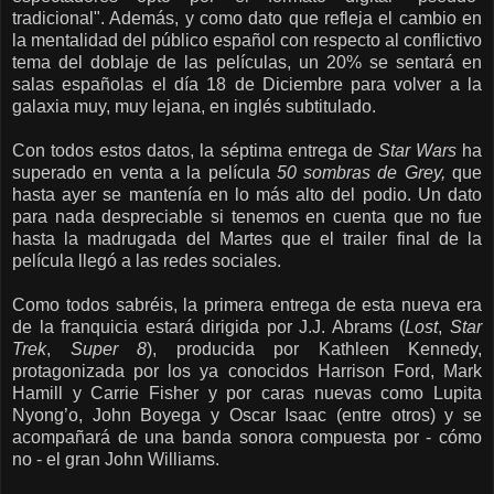
tradicional". Además, y como dato que refleja el cambio en
la mentalidad del público español con respecto al conflictivo
tema del doblaje de las películas, un 20% se sentará en
salas españolas el día 18 de Diciembre para volver a la
galaxia muy, muy lejana, en inglés subtitulado.
Con todos estos datos, la séptima entrega de
Star Wars
ha
superado en venta
a la
película
50 sombras de Grey,
que
hasta ayer se mantenía en lo más alto del podio
. Un dato
para nada despreciable si tenemos en cuenta que no fue
hasta la madrugada del Martes que el trailer final de la
película llegó a las redes sociales.
Como todos sabréis, la primera entrega de esta nueva era
de la franquicia estará dirigida por J.J. Abrams (
Lost
,
Star
Trek
,
Super 8
), producida por Kathleen Kennedy,
protagonizada por los ya conocidos Harrison Ford, Mark
Hamill y Carrie Fisher y por caras nuevas como Lupita
Nyong’o, John Boyega y Oscar Isaac (entre otros) y se
acompañará de una banda sonora compuesta por - cómo
no - el gran John Williams.