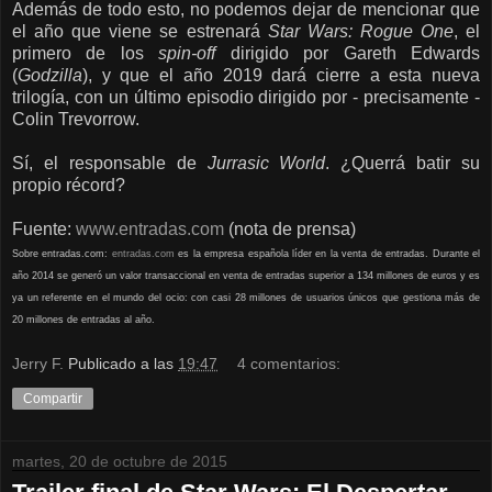
Además de todo esto, no podemos dejar de mencionar que
el año que viene se estrenará
Star Wars: Rogue One
, el
primero de los
spin-off
dirigido por Gareth Edwards
(
Godzilla
), y que el año 2019 dará cierre a esta nueva
trilogía, con un último episodio dirigido por - precisamente -
Colin Trevorrow.
Sí, el responsable de
Jurrasic World
. ¿Querrá batir su
propio récord?
Fuente:
www.entradas.com
(nota de prensa)
Sobre entradas.com:
entradas.com
es la empresa española líder en la venta de entradas. Durante el
año 2014 se generó un valor transaccional en venta de entradas superior a 134 millones de euros y es
ya un referente en el mundo del ocio: con casi 28 millones de usuarios únicos que gestiona más de
20 millones de entradas al año.
Jerry F.
Publicado a las
19:47
4 comentarios:
Compartir
martes, 20 de octubre de 2015