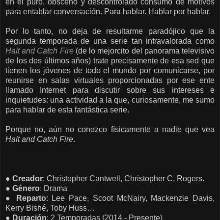
en el puro, obsceno y descontrolado consumo de motivos
para entablar conversación. Para hablar. Hablar por hablar.
Por lo tanto, no deja de resultarme paradójico que la
segunda temporada de una serie tan infravalorada como
Halt and Catch Fire
(de lo mejorcito del panorama televisivo
de los dos últimos años) trate precisamente de esa sed que
tienen los jóvenes de todo el mundo por comunicarse, por
reunirse en salas virtuales proporcionadas por ese ente
llamado Internet para discutir sobre sus intereses e
inquietudes: una actividad a la que, curiosamente, me sumo
para hablar de esta fantástica serie.
Porque no, aún no conozco físicamente a nadie que vea
Halt and Catch Fire
.
●
Creador
: Christopher Cantwell, Christopher C. Rogers.
●
Género
: Drama
●
Reparto
: Lee Pace, Scoot McNairy, Mackenzie Davis,
Kerry Bishé, Toby Huss…
●
Duración
: 2 Temporadas (2014 - Presente)