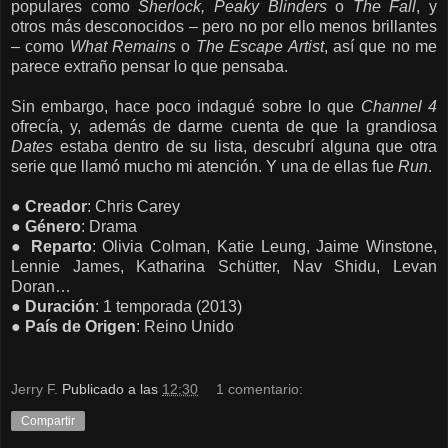
populares como
Sherlock, Peaky Blinders
o
The Fall
, y
otros más desconocidos – pero no por ello menos brillantes
– como
What Remains
o
The Escape Artist
, así que no me
parece extraño pensar lo que pensaba.
Sin embargo, hace poco indagué sobre lo que
Channel 4
ofrecía, y, además de darme cuenta de que la grandiosa
Dates
estaba dentro de su lista, descubrí alguna que otra
serie que llamó mucho mi atención. Y una de ellas fue
Run
.
●
Creador
: Chris Carey
●
Género
: Drama
●
Reparto
: Olivia Colman, Katie Leung, Jaime Winstone,
Lennie James, Katharina Schütter, Nav Shidu, Levan
Doran…
●
Duración
: 1 temporada (2013)
●
País de
Origen
: Reino Unido
Jerry F.
Publicado a las
12:30
1 comentario:
Compartir