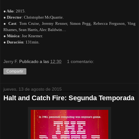
● Año
: 2015.
● Director
: Christopher McQuarrie.
● Cast
: Tom Cruise, Jeremy Renner, Simon Pegg, Rebecca Ferguson, Ving
Rhames, Sean Harris, Alec Baldwin…
● Música
: Joe Kraemer.
● Duración
: 131min.
Jerry F.
Publicado a las
12:30
1 comentario:
Compartir
jueves, 13 de agosto de 2015
Halt and Catch Fire: Segunda Temporada