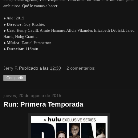
ambiciosa. Qué le vamos a hacer.
● Año
: 2015.
● Director
: Guy Ritchie.
● Cast
: Henry Cavill, Armie Hammer, Alicia Vikander, Elizabeth Debicki, Jared
Harris, Huhg Grant…
● Música
: Daniel Pemberton.
● Duración
: 116min.
Jerry F.
Publicado a las
12:30
2 comentarios:
Compartir
jueves, 20 de agosto de 2015
Run: Primera Temporada