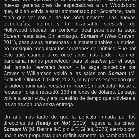
nuevas generaciones de espectadores a un Woodsboro
que, si bien volvía a estar atormentado por
Ghostface
, nada
tenía que ver con el de los años noventa. Las nuevas
tecnologías, internet y la incansable
secuelitis
de
Hollywood ofrecían un contexto ideal para que la saga
Scream
resucitase. Sin embargo,
Scream 4
(Wes Craven,
2011), pese a sus numerosas - e incuestionables - virtudes,
no consiguió conquistar los corazones del público. Fue por
esto que, cuando otros once años más tarde - con un
panorama menos prometedor para el
slasher
por el auge
del llamado "
elevated horror"
- la saga concebida por
Craven y Williamson volvió a las salas con
Scream
(M.
Bettinelli-Olpin & T. Gillett, 2022), muy pocos esperaban que
la autodenominada
recuela
(ni
reboot
, ni secuela) fuese a
recaudar lo que recaudó: 138 millones de dólares. La saga
volvía a estar viva, y era cuestión de tiempo que volviese a
las salas con una sexta entrega.
Un año más tarde de que la película firmada por los
directores de
Ready or Not
(2019) llegase a los cines,
Scream VI
(M. Bettinelli-Olpin & T. Gillett, 2023) aterrizó con
una nueva propuesta que definitivamente ha cambiado las