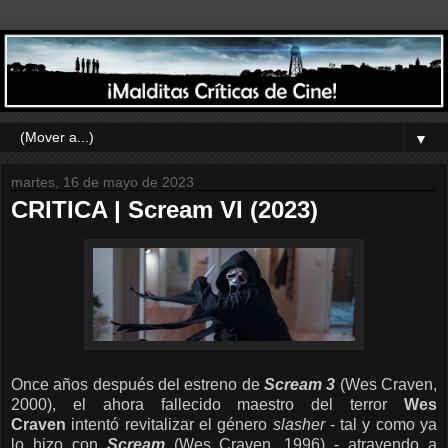
▼
martes, 16 de mayo de 2023
CRITICA | Scream VI (2023)
Once años después del estreno de
Scream 3
(Wes Craven,
2000), el ahora fallecido maestro del terror
Wes
Craven
intentó revitalizar el género
slasher
- tal y como ya
lo hizo con
Scream
(Wes Craven, 1996) - atrayendo a