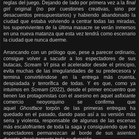
reglas del juego. Dejando de lado por primera vez a la
final
girl
original (no por cuestiones creativas, sino por
desacuerdos presupuestarios) y habiendo abandonado la
ciudad que estaba volviendo a centrar todas las miradas,
los supervivientes de la última masacre se verán inmersos
en una nueva matanza que esta vez tendrá como escenario
la ciudad que nunca duerme.
Arrancando con un prólogo que, pese a parecer ordinario,
consigue volver a sacudir a los espectadores de sus
butacas,
Scream VI
pisa el acelerador desde el principio,
evita muchas de las irregularidades de su predecesora y
termina convirtiéndose en la entrega más cruenta,
despiadada y terrorífica de todas. Y es que, como ya
intuimos en
Scream
(2022), desde el primer encuentro que
tienen las protagonistas con el asesino en aquel asfixiante
comercio neoyorquino se confirma que
aquel
Ghostface
torpón de las primeras entregas ha
quedado en el pasado, dando paso así a su versión más
seria y violenta, responsable de algunas de las escenas
más escalofriantes de toda la saga y consiguiendo que los
espectadores permanezcan al borde de sus asientos