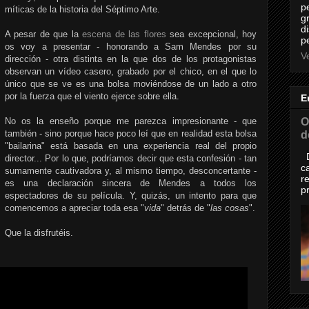
p
míticas de la historia del Séptimo Arte.
g
d
A pesar de que la
escena de las flores
sea excepcional, hoy
p
os voy a presentar - honorando a Sam Mendes por su
Ve
dirección - otra distinta en la que dos de los protagonistas
observan un vídeo casero, grabado por el chico, en el que lo
único que se ve es una bolsa moviéndose de un lado a otro
por la fuerza que el viento ejerce sobre ella.
E
O
No os la enseño porque me parezca impresionante - que
también - sino porque hace poco leí que en realidad esta bolsa
d
"bailarina" está basada en una experiencia real del propio
D
director... Por lo que, podríamos decir que esta confesión - tan
c
sumamente cautivadora y, al mismo tiempo, desconcertante -
r
es una declaración sincera de Mendes a todos los
p
espectadores de su película. Y, quizás, un intento para que
comencemos a apreciar toda esa "
vida
" detrás de "
las cosas
".
Que la disfrutéis.