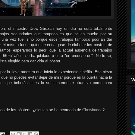
ión, el maestro Drew Struzan hoy en día no está totalmente
bajos secundarios que tampoco es que brillen mucho por su
n una vez fue, sino porque esos trabajos tampoco podrían dar
e él mismo fuese quien se encargase de elaborar los pósters de
ríamos esperarnos lo peor: que la actual ausencia de trabajos
s 66-67 años, se ha jubilado o está "en proceso de". No lo se,
sta elegido para dar vida al póster.
or la llave maestra que inicia la experiencia cinéfila. Esa pieza
 que no puedes evitar dejar de mirar porque es la puerta hacia la
W
del que beberás si es lo suficientemente atractivo como para
do de los pósters, ¿alguien se ha acordado de
Chewbacca
?