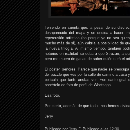
Teniendo en cuenta que, a pesar de su discrec
desaparecido del mapa y se dedica a hacer tra
repercusión artística (no porque ya no sea quie
mucho más de si), aún cabría la posibilidad de qu
la nueva trilogía. Al mismo tiempo, también pod
notorios en realidad se deba a que Struzan, a su
pero me muero de ganas de saber quién será el arti
El póster, señores. Parece que nadie se preocupa p
del puzzle que ves por la calle de camino a casa y
película que tanto ansías ver. Ese santo grial 
ponértelo de foto de perfil de Whatsapp.
Esa foto.
Por cierto, además de que todos nos hemos olvida
Jerry
Publicado por
Jerry F.
Publicado a las
12:30