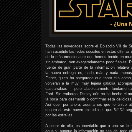
Todas las novedades sobre el Episodio VII de
S
han sacudido las redes sociales en estas última
de lo más emocionante que hemos tenido en muc
sin embargo, son exageradamente poco fiables. R
fuente de gran parte de la información relativa 
la
nueva entrega es, nada más y nada menos,
Fisher, quien ha asegurado que tanto ella como
volverán a la muy, muy lejana galaxia acompa
cascarrabias – pero absolutamente fundamenta
Ford. Sin embargo, Disney aún no ha hecho el am
la boca para desmentir o confirmar esta deliciosa
Así que, por ahora, asumamos que lo único a
seguro de este nuevo episodio es que
R2-D2
segu
por las estrellas.
A pesar de ello, es inevitable que a uno se le 
agua y, aunque la información no sea del todo of