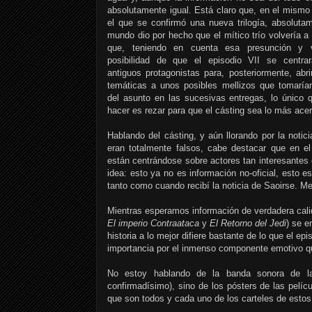
absolutamente igual. Está claro que, en el mism
el que se confirmó una nueva trilogía, absoluta
mundo dio por hecho que el mítico trío volvería a 
que, teniendo en cuenta esa presunción y v
posibilidad de que el episodio VII se centra
antiguos protagonistas para, posteriormente, abri
temáticas a unos posibles mellizos que tomarían
del asunto en las sucesivas entregas, lo único
hacer es rezar para que el cásting sea lo más acer
Hablando del cásting, y aún llorando por la noti
eran totalmente falsos, cabe destacar que en el
están centrándose sobre actores tan interesante
idea: esto ya no es información no-oficial, esto 
tanto como cuando recibí la noticia de Saoirse. M
Mientras esperamos información de verdadera cali
El imperio Contraataca
y
El Retorno del Jedi
) se e
historia a lo mejor difiere bastante de lo que el 
importancia por el inmenso componente emotivo qu
No estoy hablando de la banda sonora de la n
confirmadísimo), sino de los pósters de las pelí
que son todos y cada uno de los carteles de estos