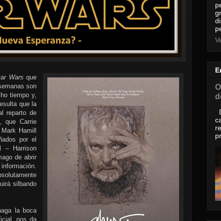
p
g
d
p
Ve
E
tar Wars
que
s semanas son
O
ho tiempo y,
d
esulta que la
D
al reparto de
c
 que Carrie
r
 Mark Hamill
p
ñados por el
l – Harrison
ago de abrir
 información.
bsolutamente
irá silbando
haga la boca
icial, nos da