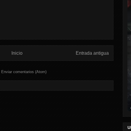
Inicio
Entrada antigua
:
Enviar comentarios (Atom)
U