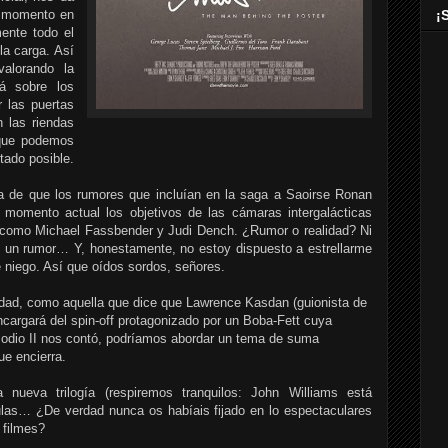
o momento en
¡
mente todo el
la carga. Así
alorando la
rá sobre los
r las puertas
 las riendas
 que podemos
tado posible.
cia de que los rumores que incluían en la saga a Saoirse Ronan
 momento actual los objetivos de las cámaras intergalácticas
s como Michael Fassbender y Judi Dench. ¿Rumor o realidad? Ni
es un rumor… Y, honestamente, no estoy dispuesto a estrellarme
e niego. Así que oídos sordos, señores.
dad, como aquella que dice que Lawrence Kasdan (guionista de
ncargará del spin-off protagonizado por un Boba-Fett cuya
episodio II nos contó, podríamos abordar un tema de suma
e encierra.
ueva trilogía (respiremos tranquilos: John Williams está
culas… ¿De verdad nunca os habíais fijado en lo espectaculares
 filmes?