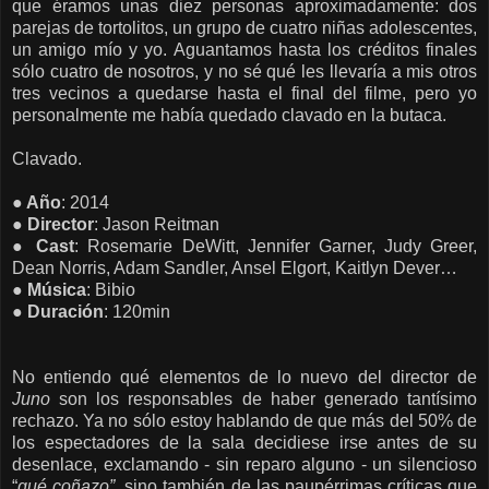
que éramos unas diez personas aproximadamente: dos
parejas de tortolitos, un grupo de cuatro niñas adolescentes,
un amigo mío y yo. Aguantamos hasta los créditos finales
sólo cuatro de nosotros, y no sé qué les llevaría a mis otros
tres vecinos a quedarse hasta el final del filme, pero yo
personalmente me había quedado clavado en la butaca.
Clavado.
● Año
: 2014
● Director
: Jason Reitman
● Cast
: Rosemarie DeWitt, Jennifer Garner, Judy Greer,
Dean Norris, Adam Sandler, Ansel Elgort, Kaitlyn Dever…
● Música
: Bibio
● Duración
: 120min
No entiendo qué elementos de lo nuevo del director de
Juno
son los responsables de haber generado tantísimo
rechazo. Ya no sólo estoy hablando de que más del 50% de
los espectadores de la sala decidiese irse
antes de su
desenlace
, exclamando - sin reparo alguno - un silencioso
“
qué coñazo”
, sino también de las paupérrimas críticas que