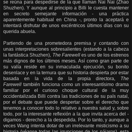
se reúna para despedirse de la que llaman Nai Nai (Zhao
Shuzhen). Y aunque al principio a Billi le cuesta mantener
en secreto semejante información - una práctica
aparentemente habitual en China -, pronto la aceptará e
intentará disfrutar de unos excéntricos últimos días con su
querida abuela.
Partiendo de una prometedora premisa y contando con
unas interpretaciones sobresalientes (estando a la cabeza
la fantástica Shuzhen),
The Farewell
es uno de los estrenos
más dignos de los últimos meses. Así como gran parte de
su valía reside en su inmaculada ejecución, su bonito
desenlace y en la ternura que su historia despierta por estar
basada en la vida de la propia directora,
The
Farewell
también funciona como un interesantísimo drama
familiar por el curioso choque cultural de la muy
occidentalizada Billi contra las tradiciones de su país natal,
por el debate que puede despertar sobre el derecho que
tenemos a conocer todo lo relativo a nuestra salud y, sobre
todo, por la interesante reflexión a la que invita acerca del -
digamos - derecho a la despedida. Por lo tanto, y aunque a
veces Wang intenta dotar de un irrelevante misticismo a su
historia (véanse todas las irrupciones de los pájaros), esta