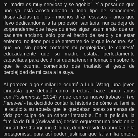
mi madre es muy nerviosa y se agobia". Y a pesar de que
uno ya está acostumbrado a todo tipo de situaciones
disparatadas por los - muchos dirán escasos - años que
llevo dedicándome a la profesión sanitaria, nunca deja de
sorprenderme que haya quienes sigan asumiendo que un
paciente anciano, sólo por el hecho de serlo y de estar
enfermo, no tiene por qué enterarse de lo que le ocurre. Así
que yo, sin poder contener mi perplejidad, le contesté
educadamente que su madre estaba perfectamente
capacitada para decidir si quería tener información sobre lo
que le ocurría, comentario que trasladó el gesto de
perplejidad de mi cara a la suya.
Al parecer, algo similar le ocurrió a Lulu Wang, una joven
cineasta que debutó como directora hace cinco años
con
Posthumous
(2014) y que con su nuevo trabajo -
The
Farewell
- ha decidido contar la historia de cómo su familia
le ocultó a su abuela que le quedaban pocas semanas de
vida por culpa de un cáncer intratable. En la película, la
familia de Billi (Awkwafina) decide orquestar una boda en la
ciudad de Changchun (China), donde reside la abuela de la
protagonista, para así poder justificar que la familia entera