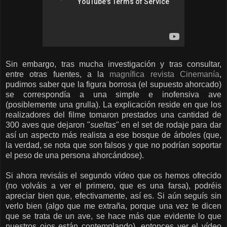
Sin embargo, tras mucha investigación y tras consultar,
entre otras fuentes, a la
magnífica revista Cinemanía
,
pudimos saber que la figura borrosa (el supuesto ahorcado)
se correspondía a una simple e inofensiva ave
(posiblemente una grulla). La explicación reside en que los
realizadores del filme tomaron prestados una cantidad de
300 aves que dejaron "
sueltas
" en el set de rodaje para dar
así un aspecto más realista a ese bosque de árboles (que,
la verdad, se nota que son falsos y que no podrían soportar
el peso de una persona ahorcándose).
Si ahora revisáis el segundo vídeo que os hemos ofrecido
(no volváis a ver el primero, que es una farsa), podréis
apreciar bien que, efectivamente, así es. Si aún seguís sin
verlo bien (algo que me extraña, porque una vez te dicen
que se trata de un ave, se hace más que evidente lo que
nuestros ojos están contemplando), entonces ver el vídeo