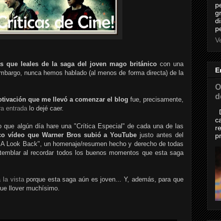
p
g
d
p
Ve
s que leales de la saga del joven mago británico
con una
E
n embargo, nunca hemos hablado (al menos de forma directa) de la
O
d
otivación
que me llevó a comenzar el blog
fue, precisamente,
ra entrada
lo dejé caer.
D
c
o que algún día hare una "Crítica Especial" de cada una de las
r
co vídeo que Warner Bros subió a YouTube
justo antes del
p
r - A Look Back", un homenaje/resumen hecho y derecho de todas
temblar al recordar todos los buenos momentos que esta saga
 la vista
porque esta saga aún es joven... Y, además, para que
que llover muchísimo.