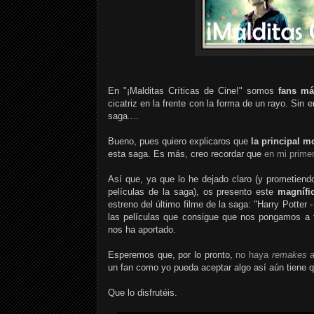
En "¡Malditas Críticas de Cine!" somos
fans má
cicatriz en la frente con la forma de un rayo. Si
saga....
Bueno, pues quiero explicaros que
la principal m
esta saga. Es más, creo recordar que
en mi prime
Así que, ya que lo he dejado claro (y prometiend
películas de la saga), os presento este
magnífi
estreno del último filme de la saga: "Harry Potte
las películas que consigue que nos pongamos a 
nos ha aportado.
Esperemos que, por lo pronto,
no haya
remakes
a
un fan como yo pueda aceptar algo así aún tiene 
Que lo disfrutéis.