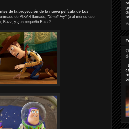
p
g
ntes de la proyección de la nueva película de
Los
d
 animado de PIXAR llamado, "
Small Fry"
(o al menos eso
p
dy, Buzz, y ¿un pequeño Buzz?.
Ve
E
O
d
D
c
r
p