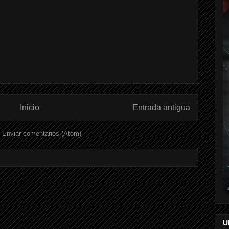
Inicio
Entrada antigua
:
Enviar comentarios (Atom)
U