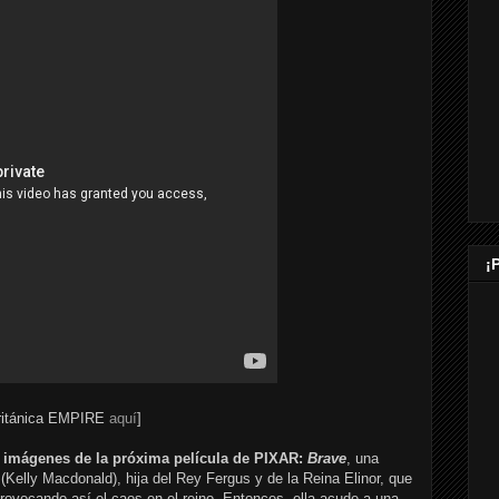
¡
 Británica EMPIRE
aquí
]
 imágenes de la próxima película de PIXAR:
Brave
, una
 (Kelly Macdonald), hija del Rey Fergus y de la Reina Elinor, que
provocando así el caos en el reino. Entonces, ella acude a una