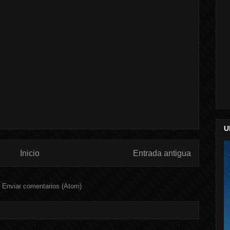
U
Inicio
Entrada antigua
:
Enviar comentarios (Atom)