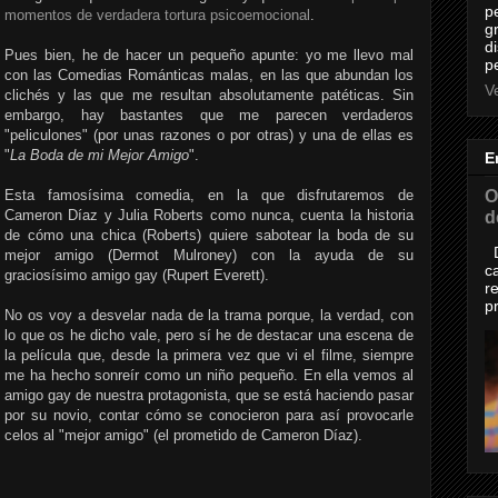
p
momentos de verdadera tortura psicoemocional
.
g
d
Pues bien, he de hacer un pequeño apunte: yo me llevo mal
p
con las Comedias Románticas malas, en las que abundan los
Ve
clichés y las que me resultan absolutamente patéticas. Sin
embargo, hay bastantes que me parecen verdaderos
"peliculones" (por unas razones o por otras) y una de ellas es
"
La Boda de mi Mejor Amigo
".
E
O
Esta famosísima comedia, en la que disfrutaremos de
Cameron Díaz y Julia Roberts como nunca, cuenta la historia
d
de cómo una chica (Roberts) quiere sabotear la boda de su
D
mejor amigo (Dermot Mulroney) con la ayuda de su
c
graciosísimo amigo gay (Rupert Everett).
r
p
No os voy a desvelar nada de la trama porque, la verdad, con
lo que os he dicho vale, pero sí he de destacar una escena de
la película que, desde la primera vez que vi el filme, siempre
me ha hecho sonreír como un niño pequeño. En ella vemos al
amigo gay de nuestra protagonista, que se está haciendo pasar
por su novio, contar cómo se conocieron para así provocarle
celos al "mejor amigo" (el prometido de Cameron Díaz).