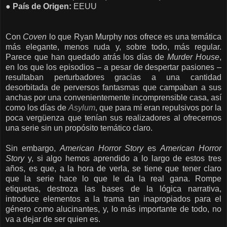
●
País de Origen:
EEUU
Con
Coven
lo que Ryan Murphy nos ofrece es una temática
más elegante, menos ruda y, sobre todo, más regular.
Parece que han quedado atrás los días de
Murder House
,
en los que los episodios – a pesar de despertar pasiones –
resultaban perturbadores gracias a una cantidad
desorbitada de perversos fantasmas que campaban a sus
anchas por una convenientemente incomprensible casa, así
como los días de
Asylum
, que para mí eran repulsivos por la
poca vergüenza que tenían sus realizadores al ofrecernos
una serie sin un propósito temático claro.
Sin embargo,
American Horror Story
es
American Horror
Story
y, si algo hemos aprendido a lo largo de estos tres
años, es que, a la hora de verla, se tiene que tener claro
que la serie hace lo que le da la real gana. Rompe
etiquetas, destroza las bases de la lógica narrativa,
introduce elementos a la trama tan inapropiados para el
género como alucinantes, y, lo más importante de todo, no
va a dejar de ser quien es.