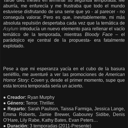
Tardé diez meses en terminar su segunda temporada. Me
aburría, me enfurecía y me frustraba que todo el mundo
estuviese disfrutando de una serie que yo - al parecer - no
conseguía valorar. Pero es que, inevitablemente, mi más
absoluta repulsión despertaba cada vez que la temática de
Asylum
introducía un nuevo elemento para rellenar el vacío
temático de la temporada, mientras
Bloody Face
– el
parádojico eje central de la propuesta- era fatalmente
explotado.
Pese a que mi esperanza yacía en el cubo de la basura
seriéfilo, me aventuré a ver las promociones de
American
Horror Story: Coven
y, desde el primer momento, supe que
esta tercera temporada sería un acierto.
●
Creador:
Ryan Murphy
●
Género:
Terror.
Thriller.
●
Reparto:
Sarah Paulson, Taissa Farmiga, Jessica Lange,
Emma Roberts, Jamie Brewer, Gabourey Sidibe, Denis
O’Hare, Lily Rabe, Kathy Bates, Evan Peters…
●
Duración:
3 temporadas (2011-Presente)