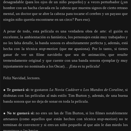
desagradable (para los ojos de un niño pequeño) y a veces perturbador (¿un
hombre con un hacha clavada en la cabeza que muestra signos de cierto retraso
mental, un doctor que se abre la cabeza para tocarse el cerebro y un payaso que
ningún niño querría encontrarse en un circo? Pues eso).
A pesar de todo, esta película es una verdadera obra de arte: el guión es
excelente, la ambientación es fantástica, los personajes están muy trabajados y
no les falta detalle, la banda sonora es absolutamente perfecta y, además, está
hecha con la técnica
stop-motion
(que me apasiona). Por lo tanto, si tienes
ganar de ver un filme navideño que sea de animación, que resulte
tremendamente original y que cuente con una banda sonora ejemplar (y muy
injustamente no nominada a los Oscar)… ¡Esta es tu película!
Feliz Navidad, lectores.
●
Te gustará si:
te gustaron
La Novia Cadáver
o
Los Mundos de Coraline
, si
disfrutas con las películas al más estilo Tim Burton y, además, de una buena
banda sonora que no deja de sonar en toda la película.
●
No te gustará si:
no eres un fan de Tim Burton, si los filmes notablemente
artesanos (como aquellos que están hechos con técnica
stop-motion
) no te
terminan de convencer y si eres un niño pequeño al que aún le dan miedo los
monstruos y las brujas.