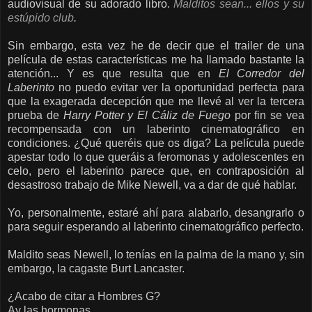
audiovisual de su adorado libro.
Malditos sean... ellos y su
estúpido club
.
Sin embargo, esta vez he de decir que el trailer de una
película de estas características me ha llamado bastante la
atención... Y es que resulta que en
El Corredor del
Laberinto
no puedo evitar ver la oportunidad perfecta para
que la exagerada decepción que me llevé al ver la tercera
prueba de
Harry Potter y El Cáliz de Fuego
por fin se vea
recompensada con un laberinto cinematográfico en
condiciones. ¿Qué queréis que os diga? La película puede
apestar todo lo que queráis a feromonas y adolescentes en
celo, pero el laberinto parece que, en contraposición al
desastroso trabajo de Mike Newell, va a dar de qué hablar.
Yo, personalmente, estaré ahí para alabarlo, desangrarlo o
para seguir esperando al laberinto cinematográfico perfecto.
Maldito seas Newell, lo tenías en la palma de la mano y, sin
embargo, la cagaste Burt Lancaster.
¿Acabo de citar a Hombres G?
Ay las hormonas.