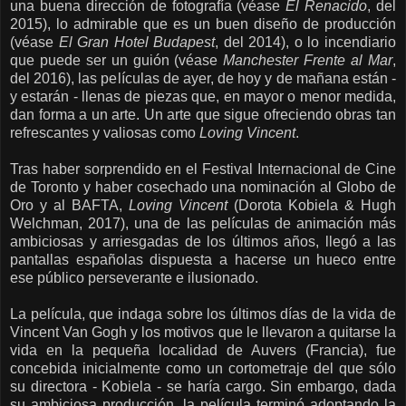
una buena dirección de fotografía (véase
El Renacido
, del
2015), lo admirable que es un buen diseño de producción
(véase
El Gran Hotel Budapest
, del 2014), o lo incendiario
que puede ser un guión (véase
Manchester Frente al Mar
,
del 2016), las películas de ayer, de hoy y de mañana están -
y estarán - llenas de piezas que, en mayor o menor medida,
dan forma a un arte. Un arte que sigue ofreciendo obras tan
refrescantes y valiosas como
Loving Vincent
.
Tras haber sorprendido en el Festival Internacional de Cine
de Toronto y haber cosechado una nominación al Globo de
Oro y al BAFTA,
Loving Vincent
(Dorota Kobiela & Hugh
Welchman, 2017), una de las películas de animación más
ambiciosas y arriesgadas de los últimos años, llegó a las
pantallas españolas dispuesta a hacerse un hueco entre
ese público perseverante e ilusionado.
La película, que indaga sobre los últimos días de la vida de
Vincent Van Gogh y los motivos que le llevaron a quitarse la
vida en la pequeña localidad de Auvers (Francia), fue
concebida inicialmente como un cortometraje del que sólo
su directora - Kobiela - se haría cargo. Sin embargo, dada
su ambiciosa producción, la película terminó adoptando la