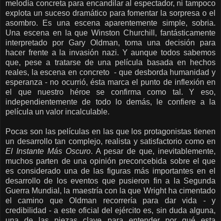
melodía concreta para encandilar al espectador, ni tampoco
explota un suceso dramático para fomentar la sorpresa o el
asombro. Es una escena aparentemente simple, sobria.
Una escena en la que Winston Churchill, fantásticamente
interpretado por Gary Oldman, toma una decisión para
hacer frente a la invasión nazi. Y aunque todos sabemos
que, pese a tratarse de una película basada en hechos
reales, la escena en concreto - que desborda humanidad y
esperanza - no ocurrió, ésta marca el punto de inflexión en
el que nuestro héroe se confirma como tal. Y eso,
independientemente de todo lo demás, le confiere a la
película un valor incalculable.
Pocas son las películas en las que los protagonistas tienen
un desarrollo tan complejo, realista y satisfactorio como en
El Instante Más Oscuro
. A pesar de que, inevitablemente,
muchos parten de una opinión preconcebida sobre el que
es considerado una de las figuras más importantes en el
desarrollo de los eventos que pusieron fin a la Segunda
Guerra Mundial, la maestría con la que Wright ha cimentado
el camino que Oldman recorrería para dar vida - y
credibilidad - a este oficial del ejército es, sin duda alguna,
una de las piezas clave para entender por qué esta