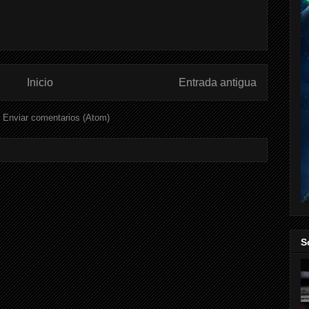
Inicio
Entrada antigua
:
Enviar comentarios (Atom)
S