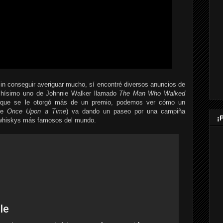
n conseguir averiguar mucho, sí encontré diversos anuncios de
uchísimo uno de Johnnie Walker llamado
The Man Who Walked
 al que se le otorgó más de un premio, podemos ver cómo un
 de
Once Upon a Time
) va dando un paseo por una campiña
¡
s whiskys más famosos del mundo.