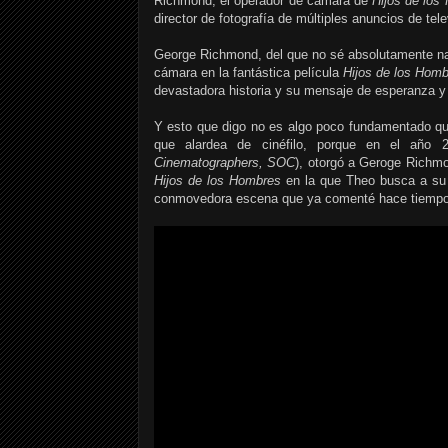
Richmond, el operador de cámara de
Hijos de los
director de fotografía de múltiples anuncios de tele
George Richmond, del que no sé absolutamente nad
cámara en la fantástica película
Hijos de los Hom
devastadora historia y su mensaje de esperanza y 
Y esto que digo no es algo poco fundamentado qu
que alardea de cinéfilo, porque en el año 2
Cinematographers, SOC
), otorgó a Geroge Richmo
Hijos de los Hombres
en la que Theo busca a su p
conmovedora escena que ya comenté hace tiempo