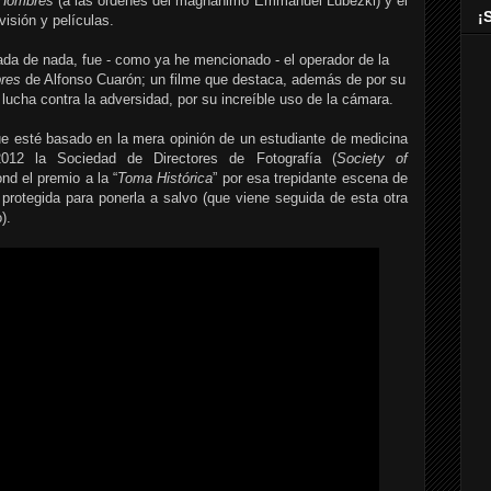
 Hombres
(a las órdenes del magnánimo Emmanuel Lubezki) y el
¡
visión y películas.
a de nada, fue - como ya he mencionado - el operador de la
bres
de Alfonso Cuarón; un filme que destaca, además de por su
lucha contra la adversidad, por su increíble uso de la cámara.
e esté basado en la mera opinión de un estudiante de medicina
012 la Sociedad de Directores de Fotografía (
Society of
nd el premio a la “
Toma Histórica
” por esa trepidante escena de
rotegida para ponerla a salvo (que viene seguida de esta otra
).