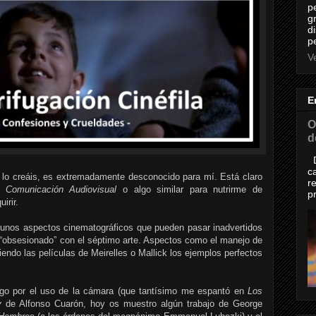
p
g
d
p
Ve
E
O
d
D
c
lo creáis, es extremadamente desconocido para mí. Está claro
r
ré
Comunicación Audiovisual
o algo similar para nutrirme de
p
irir.
lgunos aspectos cinematográficos que pueden pasar inadvertidos
“obsesionado” con el séptimo arte. Aspectos como el manejo de
siendo las películas de Meirelles o Mallick los ejemplos perfectos
engo por el uso de la cámara (que tantísimo me espantó en
Los
y
de Alfonso Cuarón, hoy os muestro algún trabajo de George