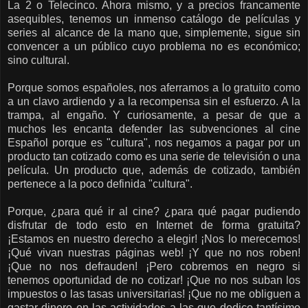
La 2 o Telecinco. Ahora mismo, y a precios francamente
asequibles, tenemos un inmenso catálogo de películas y
series al alcance de la mano que, simplemente, sigue sin
convencer a un público cuyo problema no es económico;
sino cultural.
Porque somos españoles, nos aferramos a lo gratuito como
a un clavo ardiendo y a la recompensa sin el esfuerzo. A la
trampa, al engaño. Y curiosamente, a pesar de que a
muchos les encanta defender las subvenciones al cine
Español porque es "cultura", nos negamos a pagar por un
producto tan cotizado como es una serie de televisión o una
película. Un producto que, además de cotizado, también
pertenece a la poco definida "cultura".
Porque, ¿para qué ir al cine? ¿para qué pagar pudiendo
disfrutar de todo esto en Internet de forma gratuita?
¡Estamos en nuestro derecho a elegir! ¡Nos lo merecemos!
¡Qué vivan nuestras páginas web! ¡Y que no nos roben!
¡Que no nos defrauden! ¡Pero cobremos en negro si
tenemos oportunidad de no cotizar! ¡Que no nos suban los
impuestos o las tasas universitarias! ¡Que no me obliguen a
gastar dinero en las actividades a las que dedico tantísimo