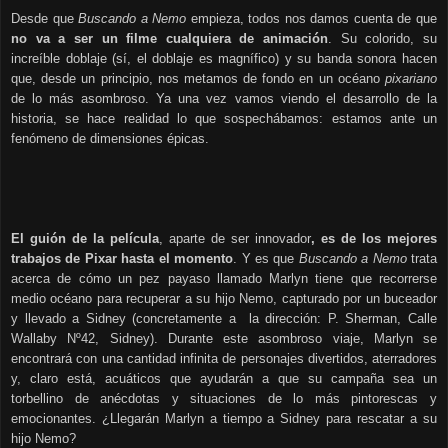
Desde que
Buscando a Nemo
empieza, todos nos damos cuenta de que
no va a ser un filme cualquiera de animación
. Su colorido, su
increíble doblaje (sí, el doblaje es magnífico) y su banda sonora hacen
que, desde un principio, nos metamos de fondo en un océano
pixariano
de lo más asombroso. Ya una vez vamos viendo el desarrollo de la
historia, se hace realidad lo que sospechábamos: estamos ante un
fenómeno de dimensiones épicas.
El guión de la película
, aparte de ser innovador
, es de los mejores
trabajos de Pixar hasta el momento
. Y es que
Buscando a Nemo
trata
acerca de cómo un pez payaso llamado Marlyn tiene que recorrerse
medio océano para recuperar a su hijo Nemo, capturado por un buceador
y llevado a Sidney (concretamente a la dirección: P. Sherman, Calle
Wallaby Nº42, Sidney). Durante este asombroso viaje, Marlyn se
encontrará con una cantidad infinita de personajes divertidos, aterradores
y, claro está, acuáticos que ayudarán a que su campaña sea un
torbellino de anécdotas y situaciones de lo más pintorescas y
emocionantes. ¿Llegarán Marlyn a tiempo a Sidney para rescatar a su
hijo Nemo?