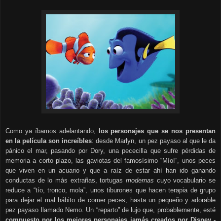
Como ya íbamos adelantando,
los personajes que se nos presentan
en la película son increíbles
: desde Marlyn, un pez payaso al que le da
pánico el mar, pasando por Dory, una pececilla que sufre pérdidas de
memoria a corto plazo, las gaviotas del famosísimo “Mío!”, unos peces
que viven en un acuario y que a raíz de estar ahí han ido ganando
conductas de lo más extrañas, tortugas
modernas
cuyo vocabulario se
reduce a “tío, tronco, mola”, unos tiburones que hacen terapia de grupo
para dejar el mal hábito de comer peces, hasta un pequeño y adorable
pez payaso llamado Nemo. Un “reparto” de lujo que, probablemente, esté
compuesto por los mejores personajes jamás creados por Disney -