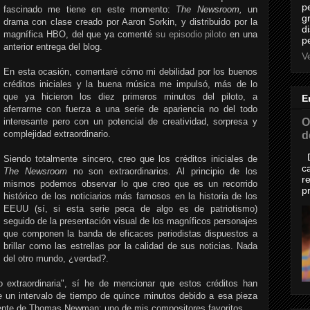
p
fascinado me tiene en este momento:
The Newsroom,
un
g
drama con clase creado por Aaron Sorkin, y distribuido por la
d
magnífica HBO, del que ya comenté
su episodio piloto
en una
p
anterior entrega del blog.
Ve
En esta ocasión, comentaré cómo mi debilidad por los buenos
créditos iniciales y la buena música me impulsó, más de lo
que ya hicieron los diez primeros minutos del piloto, a
E
aferrarme con fuerza a una serie de apariencia no del todo
O
interesante pero con un potencial de creatividad, sorpresa y
complejidad extraordinario.
d
D
Siendo totalmente sincero, creo que los créditos iniciales de
c
The Newsroom
no son extraordinarios. Al principio de los
r
mismos podemos observar lo que creo que es un recorrido
p
histórico de los noticiarios más famosos en la historia de los
EEUU (sí, si esta serie peca de algo es de patriotismo)
seguido de la presentación visual de los magníficos personajes
que componen la banda de eficaces periodistas dispuestos a
brillar como las estrellas por la calidad de sus noticias. Nada
del otro mundo, ¿verdad?.
o extraordinaria", sí he de mencionar que estos créditos han
e un intervalo de tiempo de quince minutos debido a esa pieza
 mente de Thomas Newman; uno de mis compositores favoritos.