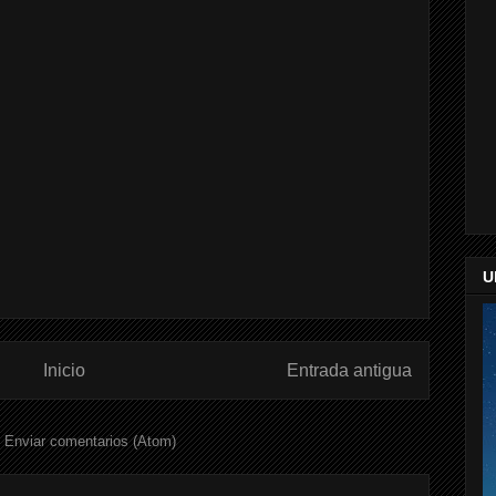
U
Inicio
Entrada antigua
:
Enviar comentarios (Atom)