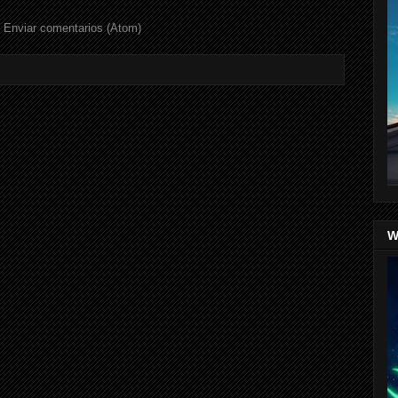
:
Enviar comentarios (Atom)
W