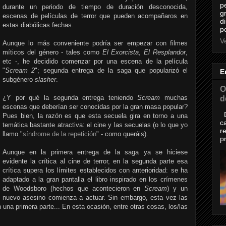
p
durante un periodo de tiempo de duración desconocida,
g
escenas de películas de terror que pueden acompañaros en
d
estas diabólicas fechas.
p
Ve
Aunque lo más conveniente podría ser empezar con filmes
míticos del género - tales como
El Exorcista
,
El Resplandor
,
etc -, he decidido comenzar por una escena de la película
"
Scream 2
"; segunda entrega de la saga que popularizó el
E
subgénero
slasher
.
O
¿Y por qué la segunda entrega teniendo
Scream
muchas
d
escenas que deberían ser conocidas por la gran masa popular?
D
Pues bien, la razón es que esta secuela gira en torno a una
c
temática bastante atractiva: el cine y las secuelas (o lo que yo
r
llamo "
síndrome de la repetición
" - como queráis).
p
Aunque en la primera entrega de la saga ya se hiciese
evidente la crítica al cine de terror, en la segunda parte esa
crítica supera los límites establecidos con anterioridad: se ha
adaptado a la gran pantalla el libro inspirado en los crímenes
de Woodsboro (hechos que acontecieron en
Scream
) y un
nuevo asesino comienza a actuar. Sin embargo, esta vez las
na primera parte... En esta ocasión, entre otras cosas, los/las