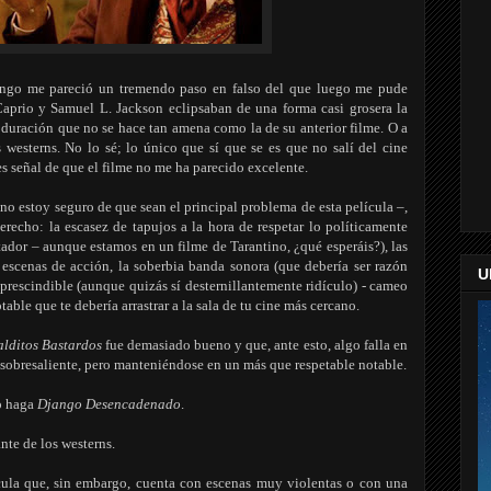
ngo me pareció un tremendo paso en falso del que luego me pude
aprio y Samuel L. Jackson eclipsaban de una forma casi grosera la
a duración que no se hace tan amena como la de su anterior filme. O a
westerns. No lo sé; lo único que sí que se es que no salí del cine
s señal de que el filme no me ha parecido excelente.
no estoy seguro de que sean el principal problema de esta película –,
recho: la escasez de tapujos a la hora de respetar lo políticamente
tador – aunque estamos en un filme de Tarantino, ¿qué esperáis?), las
s escenas de acción, la soberbia banda sonora (que debería ser razón
U
 prescindible (aunque quizás sí desternillantemente ridículo) - cameo
table que te debería arrastrar a la sala de tu cine más cercano.
lditos Bastardos
fue demasiado bueno y que, ante esto, algo falla en
n sobresaliente, pero manteniéndose en un más que respetable notable.
lo haga
Django Desencadenado
.
nte de los westerns.
cula que, sin embargo, cuenta con escenas muy violentas o con una