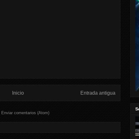
Inicio
Entrada antigua
S
:
Enviar comentarios (Atom)