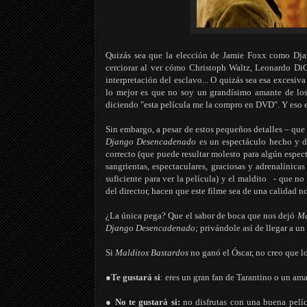
Quizás sea que la elección de Jamie Foxx como Dja
cerciorar al ver cómo Christoph Waltz, Leonardo DiC
interpretación del esclavo... O quizás sea esa excesiv
lo mejor es que no soy un grandísimo amante de los 
diciendo "esta película me la compro en DVD". Y eso e
Sin embargo, a pesar de estos pequeños detalles – que 
Django Desencadenado
es un espectáculo hecho y de
correcto (que puede resultar molesto para algún espec
sangrientas, espectaculares, graciosas y adrenalínica
suficiente para ver la película) y el maldito - que no
del director, hacen que este filme sea de una calidad no
¿La única pega? Que el sabor de boca que nos dejó
Ma
Django Desencadenado;
privándole así de llegar a u
Si
Malditos Bastardos
no ganó el Óscar, no creo que 
●Te gustará si
: eres un gran fan de Tarantino o un ama
● No te gustará si:
no disfrutas con una buena pelí