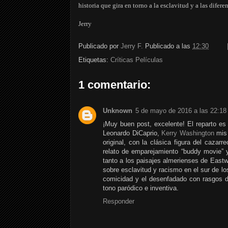
historia que gira en torno a la esclavitud y a las difer
Jerry
Publicado por
Jerry F.
Publicado a las
12:30
Etiquetas:
Críticas Películas
1 comentario:
Unknown
5 de mayo de 2016 a las 22:18
¡Muy buen post, excelente! El reparto es
Leonardo DiCaprio,
Kerry Washington
mis 
original, con la clásica figura del cazarr
relato de emparejamiento “buddy movie” 
tanto a los paisajes almerienses de Eastw
sobre esclavitud y racismo en el sur de l
comicidad y el desenfadado con rasgos de
tono paródico e inventiva.
Responder