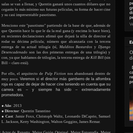
p
salas se van a llenar, y Quentin ganará unos cuantos dólares que no
g
cegarán lo más mínimo sus futuras películas, su forma de hacer cine
d
y su casi impresentable pasotismo.
p
Ve
Menciono este "pasotismo" partiendo de la base de que, además de
que Quentin hace lo que le da la real gana (y encima lo hace bien),
en recientes declaraciones afirmó que dejará la silla de director al
rodar su décima película; número que alcanzaría con la tercera
E
entrega de su actual trilogía (sí,
Malditos Bastardos
y
Django
O
Desencadenado
son las dos primeras entregas de una trilogía) y
con, ya que hablamos de trilogías, la tercera entrega de
Kill Bill
(sin
d
Bill – claro está).
D
c
Por ello, el arquitecto de
Pulp Fiction
nos abandonará dentro de
r
muy poco.
Veremos si el director más gamberro de la alfombra
p
roja es capaz de dejar de hacer cine teniendo en cuenta que su
carrera es – y siempre ha sido – extremadamente
prometedora.
● Año
: 2013
● Director
: Quentin Tarantino
● Cast
: Jamie Foxx, Christoph Waltz, Leonardo DiCaprio, Samuel
L. Jackson, Kerry Washington, Walton Goggins, James Remar.
 Actor de Reparto, Mejor Guión Original, Mejor Fotografía, Mejor