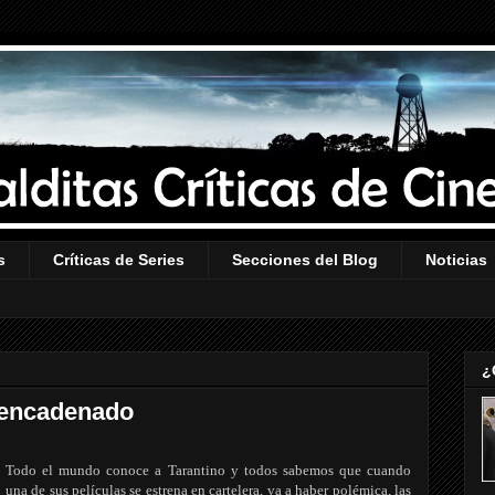
s
Críticas de Series
Secciones del Blog
Noticias
¿
sencadenado
Todo el mundo conoce a Tarantino y todos sabemos que cuando
una de sus películas se estrena en cartelera, va a haber polémica, las