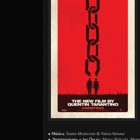
● Música
: Ennio Morricone & Varios Artistas
● Nominaciones a los Óscar:
Mejor Película, Mejor