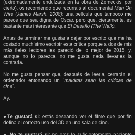
(extremadamente endulzada en la obra de Zemeckis, por
cierto), os recomiendo que recurráis al documental
Man On
Wire (James Marsh, 2008)
: una película que tampoco me
parece que sea digna de Oscar, pero que, ciertamente, es
bastante más interesante que
El Desafío (The Walk).
Antes de terminar me gustaría dejar por escrito que me ha
costado muchísimo escribir esta crítica porque a dos de mis
más fieles lectores
les pareció de lo mejor de 2015, y,
aunque no lo parezca, no me gusta nada llevarles la
contraria.
No me gusta pensar que, después de leerla, cerrarán el
ordenador entonando un "
malditas sean las críticas de
cine
".
Ay.
●Te gustará si
: estás deseando ver el filme que por fin
defina el correcto uso del 3D en una sala de cine.
● No te gustará si:
no eres lo suficientemente paciente