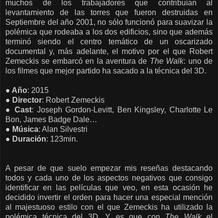
muchos de los trabajadores que contribuían al
levantamiento de las torres que fueron destruidas en
Septiembre del año 2001, no sólo funcionó para suavizar la
polémica que rodeaba a los dos edificios, sino que además
terminó siendo el centro temático de un oscarizado
documental y, más adelante, el motivo por el que Robert
Zemeckis se embarcó en la aventura de
The Walk
: uno de
los filmes que mejor partido ha sacado a la técnica del 3D.
● Año
: 2015
● Director
: Robert Zemeckis
● Cast
: Joseph Gordon-Levitt, Ben Kingsley, Charlotte Le
Bon, James Badge Dale…
● Música
: Alan Silvestri
● Duración
: 123min.
A pesar de que suelo empezar mis reseñas destacando
todos y cada uno de los aspectos negativos que consigo
identificar en las películas que veo, en esta ocasión he
decidido invertir el orden para hacer una especial mención
al majestuoso estilo con el que Zemeckis ha utilizado la
polémica técnica del 3D. Y es que c
on
The Walk
el