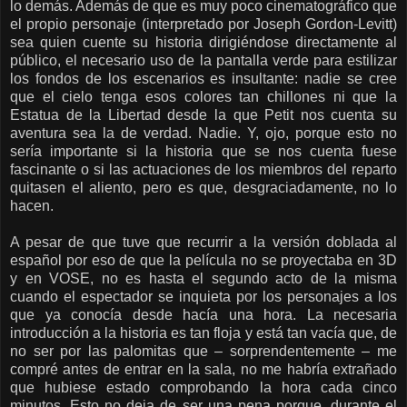
lo demás. Además de que es muy poco cinematográfico que
el propio personaje (interpretado por Joseph Gordon-Levitt)
sea quien cuente su historia dirigiéndose directamente al
público, el necesario uso de la pantalla verde para estilizar
los fondos de los escenarios es insultante: nadie se cree
que el cielo tenga esos colores tan chillones ni que la
Estatua de la Libertad desde la que Petit nos cuenta su
aventura sea la de verdad. Nadie. Y, ojo, porque esto no
sería importante si la historia que se nos cuenta fuese
fascinante o si las actuaciones de los miembros del reparto
quitasen el aliento, pero es que, desgraciadamente, no lo
hacen.
A pesar de que tuve que recurrir a la versión doblada al
español por eso de que la película no se proyectaba en 3D
y en VOSE, no es hasta el segundo acto de la misma
cuando el espectador se inquieta por los personajes a los
que ya conocía desde hacía una hora. La necesaria
introducción a la historia es tan floja y está tan vacía que, de
no ser por las palomitas que – sorprendentemente – me
compré antes de entrar en la sala, no me habría extrañado
que hubiese estado comprobando la hora cada cinco
minutos. Esto no deja de ser una pena porque, durante el