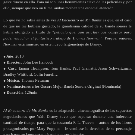
gaste dinero en ella. Para mí son unas herramientas clave de las películas y, por
ello, siempre que veo un filme, ambas reciben una especial atención.
Lo que yo no sabía antes de ver
Al Encuentro de Mr. Banks
es que, en el caso
de que no me hubiese gustado, la grandísima calidad de su banda sonora le
habría otorgado el título de “
película que, aún así, hay que comprar para
poder escuchar el fantástico trabajo de Thomas Newman
”. Porque, señores,
Newman está inmenso en este nuevo largometraje de Disney.
● Año
: 2013
● Director
: John Lee Hancock
● Cast
: Emma Thompson, Tom Hanks, Paul Giamatti, Jason Schwartzman,
Bradley Whitford, Colin Farrell…
● Música
: Thomas Newman
● Nominaciones a los Óscar:
Mejor Banda Sonora Original (Nominada)
● Duración
: 126min.
Al Encuentro de Mr. Banks
es la adaptación cinematográfica de las supuestas
negociaciones que Walt Disney tuvo que soportar durante una indecente
cantidad de tiempo para que la testaruda P. L. Travers – autora de los libros
protagonizados por Mary Poppins – le vendiese lo derechos de su personaje
para hacer un largometraje basado en sus historias.