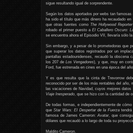
sigue resultando igual de sorprendente.
Según los datos aportados por webs tan famosa
ha sido el título que más dinero ha recaudado en
que otras fuentes como
The Hollywood Reporter
robado el primer puesto a
El Caballero Oscuro: 
se encuentra ahora el Episodio VII, llevaría sólo 
Sin embargo, y a pesar de lo prometedoras que pu
que superar los datos registrados por un impla
pantallas estadounidenses, recaudó la obscena c
los 207 de
Los Vengadores
), y que, muy en contr
Ford, fue estrenada en cines en una época del año
Y es que resulta que la cinta de Trevorrow deb
reconocido por ser de los más rentables del año,
las vacaciones de Navidad, cuyos mejores datos 
Viaje Inesperado
, que se hizo con la cantidad de 
De todas formas, e independientemente de cómo s
que
Star Wars: El Despertar de la Fuerza
tendrá 
famosa de James Cameron:
Avatar
, que consigu
dólares que recaudó a lo largo de toda su proyecc
Maldito Cameron.