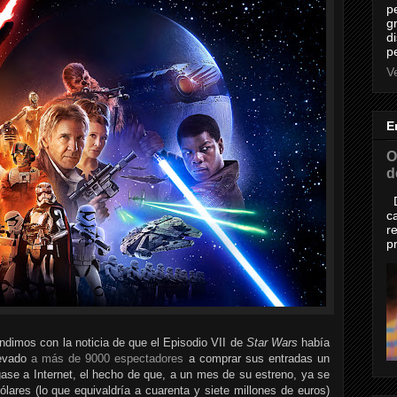
p
g
d
p
Ve
E
O
d
D
c
r
p
dimos con la noticia de que el Episodio VII de
Star Wars
había
levado
a más de 9000 espectadores
a comprar sus entradas un
llegase a Internet, el hecho de que, a un mes de su estreno, ya se
ares (lo que equivaldría a cuarenta y siete millones de euros)