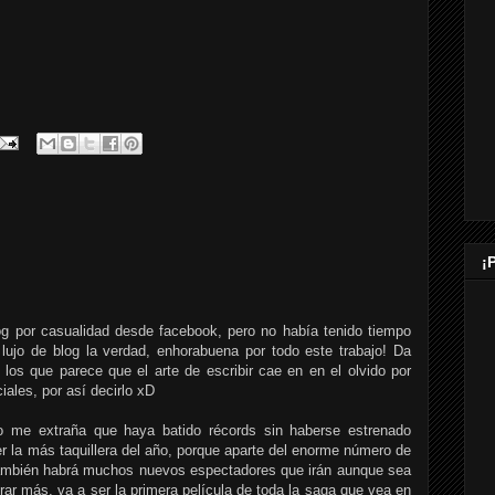
¡
log por casualidad desde facebook, pero no había tenido tiempo
lujo de blog la verdad, enhorabuena por todo este trabajo! Da
los que parece que el arte de escribir cae en en el olvido por
iales, por así decirlo xD
o me extraña que haya batido récords sin haberse estrenado
er la más taquillera del año, porque aparte del enorme número de
 también habrá muchos nuevos espectadores que irán aunque sea
rar más, va a ser la primera película de toda la saga que vea en