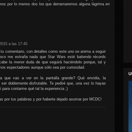
emos por lo menos dos los que derramaremos alguna lágrima en
2015 a las 17:45
 tu comentario, con detalles como este uno se anima a seguir
co me extraña nada que Star Wars esté batiendo récords
cabe la menor duda de que seguirá haciéndolo porque, tal y
mos espectadores aunque sólo sea por curiosidad.
U
ra que vas a ver en la pantalla grande? Qué envidia, la
a ser doblemente disfrutable. Te pediré que, una vez lo hayas
 para contarme qué tal la experiencia ;)
as por tus palabras y por haberte dejado asomar por MCDC!