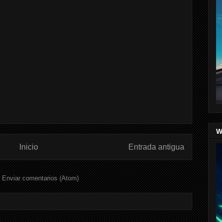
W
Inicio
Entrada antigua
:
Enviar comentarios (Atom)