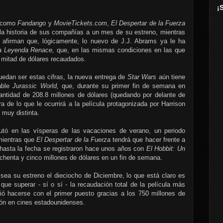
¡
s como
Fandango
y
MovieTickets.com
,
El Despertar de la Fuerza
 la historia de sus compañías a un mes de su estreno, mientras
afirman que, lógicamente, lo nuevo de J.J. Abrams ya le ha
La Leyenda Renace,
que, en las mismas condiciones en las que
la mitad de dólares recaudados.
edan ser estas cifras, la nueva entrega de
Star Wars
aún tiene
cable
Jurassic World,
que, durante su primer fin de semana en
antidad de 208.8 millones de dólares (quedando por delante de
a de lo que le ocurrirá a la película protagonizada por Harrison
 muy distinta.
utó en las vísperas de las vacaciones de verano, un periodo
 mientras que
El Despertar de la Fuerza
tendrá que hacer frente a
hasta la fecha se registraron hace unos años con
El Hobbit: Un
ochenta y cinco millones de dólares en un fin de semana.
ea su estreno el dieciocho de Diciembre, lo que está claro es
que superar - sí o sí - la recaudación total de la película más
ió hacerse con el primer puesto gracias a los 750 millones de
ión en cines estadounidenses.